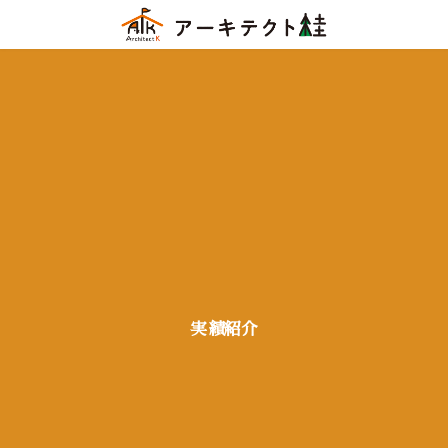
コ
ナ
ン
ビ
テ
ゲ
ン
ー
ツ
シ
へ
ョ
ス
ン
キ
に
ッ
移
プ
動
実績紹介